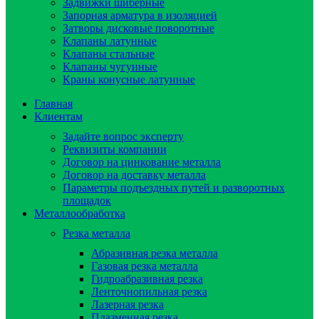
Задвижки шиберные
Запорная арматура в изоляцией
Затворы дисковые поворотные
Клапаны латунные
Клапаны стальные
Клапаны чугунные
Краны конусные латунные
Главная
Клиентам
Задайте вопрос эксперту
Реквизиты компании
Договор на цинкование металла
Договор на доставку металла
Параметры подъездных путей и разворотных
площадок
Металлообработка
Резка металла
Абразивная резка металла
Газовая резка металла
Гидроaбразивная резка
Ленточнопильная резка
Лазерная резка
Плазменная резка