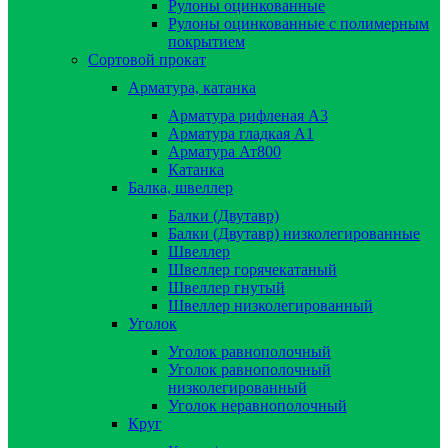
Рулоны оцинкованные
Рулоны оцинкованные с полимерным
покрытием
Сортовой прокат
Арматура, катанка
Арматура рифленая А3
Арматура гладкая А1
Арматура Ат800
Катанка
Балка, швеллер
Балки (Двутавр)
Балки (Двутавр) низколегированные
Швеллер
Швеллер горячекатаный
Швеллер гнутый
Швеллер низколегированный
Уголок
Уголок равнополочный
Уголок равнополочный
низколегированный
Уголок неравнополочный
Круг