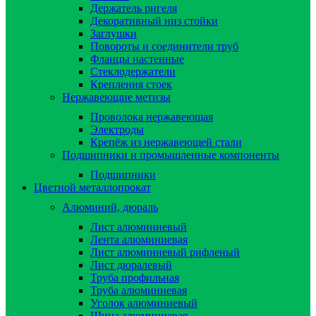
Держатель ригеля
Декоративный низ стойки
Заглушки
Повороты и соединители труб
Фланцы настенные
Стеклодержатели
Крепления стоек
Нержавеющие метизы
Проволока нержавеющая
Электроды
Крепёж из нержавеющей стали
Подшипники и промышленные компоненты
Подшипники
Цветной металлопрокат
Алюминий, дюраль
Лист алюминиевый
Лента алюминиевая
Лист алюминиевый рифленый
Лист дюралевый
Труба профильная
Труба алюминиевая
Уголок алюминиевый
Шина алюминиевая