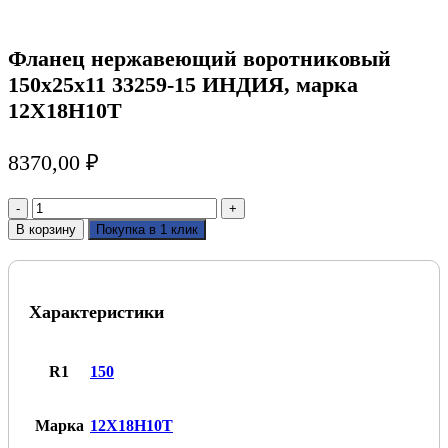
Фланец нержавеющий воротниковый
150х25х11 33259-15 ИНДИЯ, марка
12Х18Н10Т
8370,00
₽
Количество
товара
В корзину
Покупка в 1 клик
Фланец
нержавеющий
воротниковый
150х25х11
Характеристики
33259-
15
ИНДИЯ,
марка
R1
150
12Х18Н10Т
Марка
12Х18Н10Т