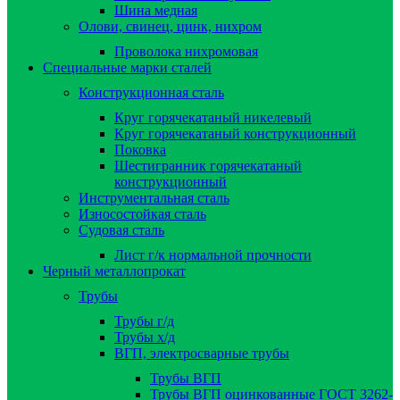
Шина медная
Олови, свинец, цинк, нихром
Проволока нихромовая
Специальные марки сталей
Конструкционная сталь
Круг горячекатаный никелевый
Круг горячекатаный конструкционный
Поковка
Шестигранник горячекатаный
конструкционный
Инструментальная сталь
Износостойкая сталь
Судовая сталь
Лист г/к нормальной прочности
Черный металлопрокат
Трубы
Трубы г/д
Трубы х/д
ВГП, электросварные трубы
Трубы ВГП
Трубы ВГП оцинкованные ГОСТ 3262-