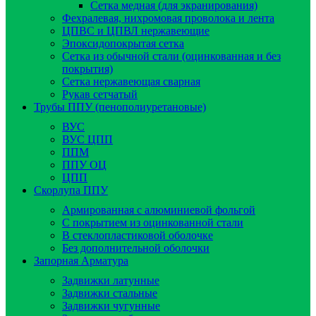
Сетка медная (для экранирования)
Фехралевая, нихромовая проволока и лента
ЦПВС и ЦПВЛ нержавеющие
Эпоксидопокрытая сетка
Сетка из обычной стали (оцинкованная и без
покрытия)
Сетка нержавеющая сварная
Рукав сетчатый
Трубы ППУ (пенополиуретановые)
ВУС
ВУС ЦПП
ППМ
ППУ ОЦ
ЦПП
Скорлупа ППУ
Армированная с алюминиевой фольгой
C покрытием из оцинкованной стали
В стеклопластиковой оболочке
Без дополнительной оболочки
Запорная Арматура
Задвижки латунные
Задвижки стальные
Задвижки чугунные