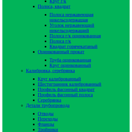
Круг г/к
Полоса, квадрат
Полоса нержавеющая
никельсодержащая
Уголок нержавеющий
никельсодержащий
Полоса г/к оцинкованная
Полоса г/к
Квадрат горячекатаный
Оцинкованный прокат
Труба оцинкованная
Круг оцинкованный
Калибровка, серебрянка
Круг калиброванный
Шестигранник калиброванный
Профиль фасонный квадрат
Профиль фасонный полоса
Серебрянка
Детали трубопровода
Отводы
Переходы
Фланцы
Тройники