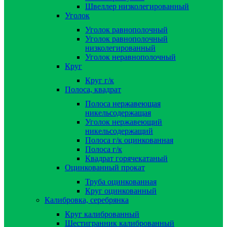
Швеллер низколегированный
Уголок
Уголок равнополочный
Уголок равнополочный
низколегированный
Уголок неравнополочный
Круг
Круг г/к
Полоса, квадрат
Полоса нержавеющая
никельсодержащая
Уголок нержавеющий
никельсодержащий
Полоса г/к оцинкованная
Полоса г/к
Квадрат горячекатаный
Оцинкованный прокат
Труба оцинкованная
Круг оцинкованный
Калибровка, серебрянка
Круг калиброванный
Шестигранник калиброванный