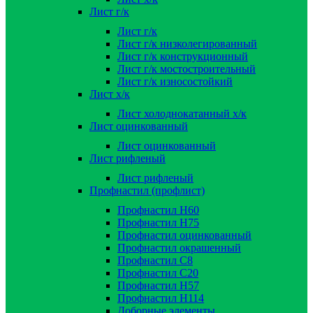
Лист г/к
Лист г/к
Лист г/к низколегированный
Лист г/к конструкционный
Лист г/к мостостроительный
Лист г/к износостойкий
Лист х/к
Лист холоднокатанный х/к
Лист оцинкованный
Лист оцинкованный
Лист рифленый
Лист рифленый
Профнастил (профлист)
Профнастил Н60
Профнастил Н75
Профнастил оцинкованный
Профнастил окрашенный
Профнастил С8
Профнастил С20
Профнастил Н57
Профнастил Н114
Доборные элементы