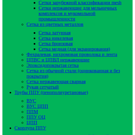
Сетки зарубежной классификации mesh
Сетки нержавеющие для мельничных
комплексов и мукомольной
промышленности
Сетка из цветных металлов
Сетка латунная
Сетка никелевая
Сетка бронзовая
Сетка медная (для экранирования)
Фехралевая, нихромовая проволока и лента
ЦПВС и ЦПВЛ нержавеющие
Эпоксидопокрытая сетка
Сетка из обычной стали (оцинкованная и без
покрытия)
Сетка нержавеющая сварная
Рукав сетчатый
Трубы ППУ (пенополиуретановые)
ВУС
ВУС ЦПП
ППМ
ППУ ОЦ
ЦПП
Скорлупа ППУ