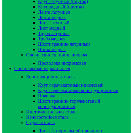
Круг латунный (пруток)
Круг медный (пруток)
Лента латунная
Лента медная
Лист латунный
Лист медный
Труба латунная
Труба медная
Шестигранник латунный
Шина медная
Олови, свинец, цинк, нихром
Проволока нихромовая
Специальные марки сталей
Конструкционная сталь
Круг горячекатаный никелевый
Круг горячекатаный конструкционный
Поковка
Шестигранник горячекатаный
конструкционный
Инструментальная сталь
Износостойкая сталь
Судовая сталь
Лист г/к нормальной прочности