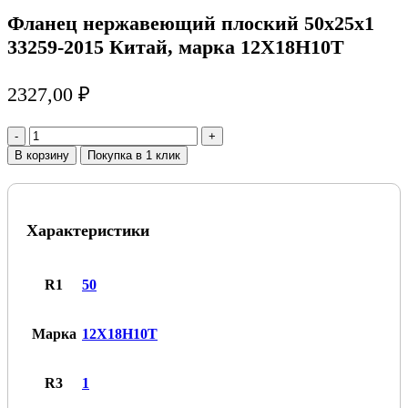
Фланец нержавеющий плоский 50х25х1
33259-2015 Китай, марка 12Х18Н10Т
2327,00
₽
Количество
товара
В корзину
Покупка в 1 клик
Фланец
нержавеющий
плоский
50х25х1
Характеристики
33259-
2015
Китай,
марка
R1
50
12Х18Н10Т
Марка
12Х18Н10Т
R3
1