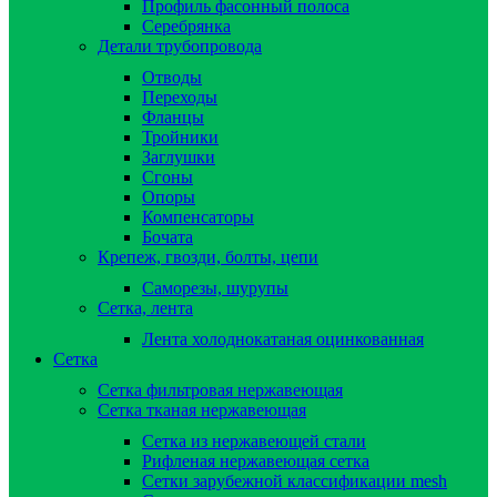
Профиль фасонный полоса
Серебрянка
Детали трубопровода
Отводы
Переходы
Фланцы
Тройники
Заглушки
Сгоны
Опоры
Компенсаторы
Бочата
Крепеж, гвозди, болты, цепи
Саморезы, шурупы
Сетка, лента
Лента холоднокатаная оцинкованная
Сетка
Сетка фильтровая нержавеющая
Сетка тканая нержавеющая
Сетка из нержавеющей стали
Рифленая нержавеющая сетка
Сетки зарубежной классификации mesh