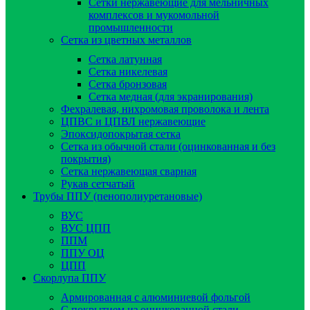
Сетки нержавеющие для мельничных
комплексов и мукомольной
промышленности
Сетка из цветных металлов
Сетка латунная
Сетка никелевая
Сетка бронзовая
Сетка медная (для экранирования)
Фехралевая, нихромовая проволока и лента
ЦПВС и ЦПВЛ нержавеющие
Эпоксидопокрытая сетка
Сетка из обычной стали (оцинкованная и без
покрытия)
Сетка нержавеющая сварная
Рукав сетчатый
Трубы ППУ (пенополиуретановые)
ВУС
ВУС ЦПП
ППМ
ППУ ОЦ
ЦПП
Скорлупа ППУ
Армированная с алюминиевой фольгой
C покрытием из оцинкованной стали