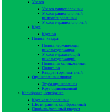
Уголок
Уголок равнополочный
Уголок равнополочный
низколегированный
Уголок неравнополочный
Круг
Круг г/к
Полоса, квадрат
Полоса нержавеющая
никельсодержащая
Уголок нержавеющий
никельсодержащий
Полоса г/к оцинкованная
Полоса г/к
Квадрат горячекатаный
Оцинкованный прокат
Труба оцинкованная
Круг оцинкованный
Калибровка, серебрянка
Круг калиброванный
Шестигранник калиброванный
Профиль фасонный квадрат