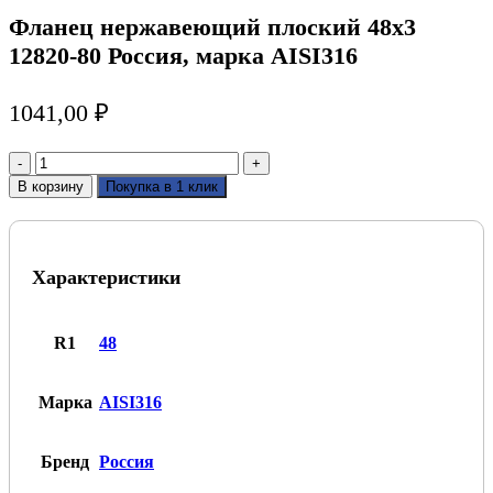
Фланец нержавеющий плоский 48х3
12820-80 Россия, марка AISI316
1041,00
₽
Количество
товара
В корзину
Покупка в 1 клик
Фланец
нержавеющий
плоский
48х3
Характеристики
12820-
80
Россия,
марка
R1
48
AISI316
Марка
AISI316
Бренд
Россия