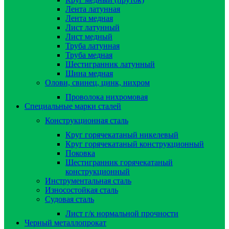
Лента латунная
Лента медная
Лист латунный
Лист медный
Труба латунная
Труба медная
Шестигранник латунный
Шина медная
Олови, свинец, цинк, нихром
Проволока нихромовая
Специальные марки сталей
Конструкционная сталь
Круг горячекатаный никелевый
Круг горячекатаный конструкционный
Поковка
Шестигранник горячекатаный
конструкционный
Инструментальная сталь
Износостойкая сталь
Судовая сталь
Лист г/к нормальной прочности
Черный металлопрокат