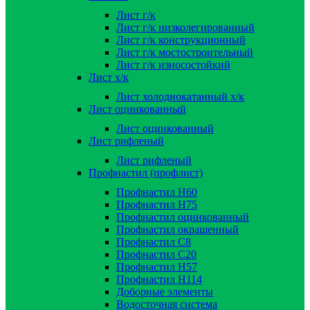
Лист г/к
Лист г/к низколегированный
Лист г/к конструкционный
Лист г/к мостостроительный
Лист г/к износостойкий
Лист х/к
Лист холоднокатанный х/к
Лист оцинкованный
Лист оцинкованный
Лист рифленый
Лист рифленый
Профнастил (профлист)
Профнастил Н60
Профнастил Н75
Профнастил оцинкованный
Профнастил окрашенный
Профнастил С8
Профнастил С20
Профнастил Н57
Профнастил Н114
Доборные элементы
Водосточная система