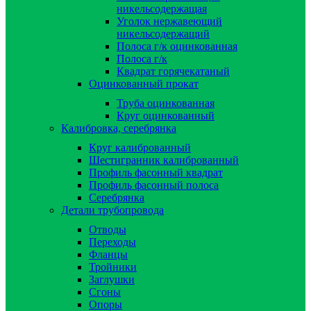
никельсодержащая
Уголок нержавеющий
никельсодержащий
Полоса г/к оцинкованная
Полоса г/к
Квадрат горячекатаный
Оцинкованный прокат
Труба оцинкованная
Круг оцинкованный
Калибровка, серебрянка
Круг калиброванный
Шестигранник калиброванный
Профиль фасонный квадрат
Профиль фасонный полоса
Серебрянка
Детали трубопровода
Отводы
Переходы
Фланцы
Тройники
Заглушки
Сгоны
Опоры