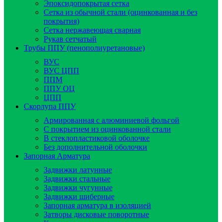
Эпоксидопокрытая сетка
Сетка из обычной стали (оцинкованная и без
покрытия)
Сетка нержавеющая сварная
Рукав сетчатый
Трубы ППУ (пенополиуретановые)
ВУС
ВУС ЦПП
ППМ
ППУ ОЦ
ЦПП
Скорлупа ППУ
Армированная с алюминиевой фольгой
C покрытием из оцинкованной стали
В стеклопластиковой оболочке
Без дополнительной оболочки
Запорная Арматура
Задвижки латунные
Задвижки стальные
Задвижки чугунные
Задвижки шиберные
Запорная арматура в изоляцией
Затворы дисковые поворотные