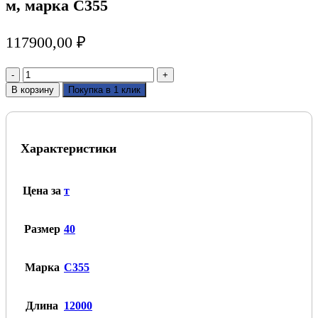
м, марка С355
117900,00
₽
Количество
товара
В корзину
Покупка в 1 клик
Балка
низколегированная
К1
40,
Характеристики
длина
12
м,
марка
Цена за
т
С355
Размер
40
Марка
С355
Длина
12000