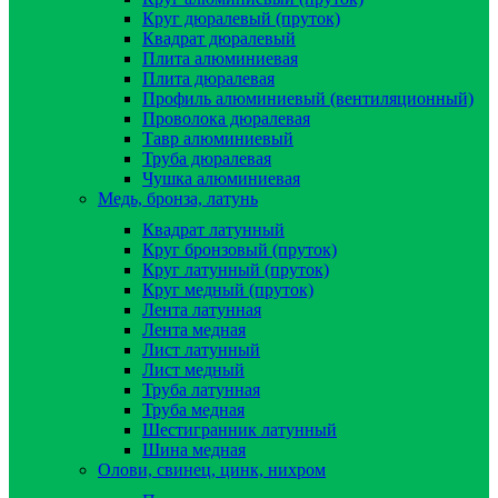
Круг дюралевый (пруток)
Квадрат дюралевый
Плита алюминиевая
Плита дюралевая
Профиль алюминиевый (вентиляционный)
Проволока дюралевая
Тавр алюминиевый
Труба дюралевая
Чушка алюминиевая
Медь, бронза, латунь
Квадрат латунный
Круг бронзовый (пруток)
Круг латунный (пруток)
Круг медный (пруток)
Лента латунная
Лента медная
Лист латунный
Лист медный
Труба латунная
Труба медная
Шестигранник латунный
Шина медная
Олови, свинец, цинк, нихром