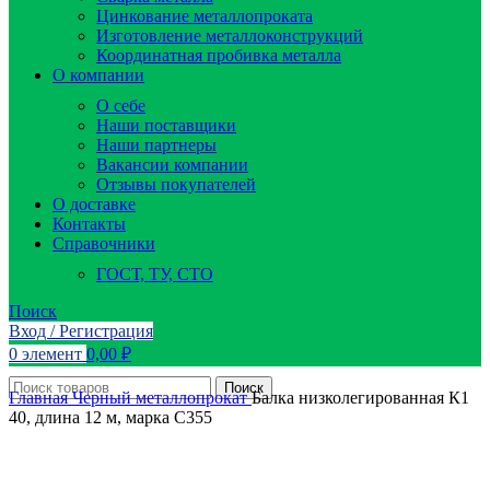
Цинкование металлопроката
Изготовление металлоконструкций
Координатная пробивка металла
О компании
О себе
Наши поставщики
Наши партнеры
Вакансии компании
Отзывы покупателей
О доставке
Контакты
Справочники
ГОСТ, ТУ, СТО
Поиск
Вход / Регистрация
0
элемент
0,00
₽
Поиск
Главная
Черный металлопрокат
Балка низколегированная К1
40, длина 12 м, марка С355