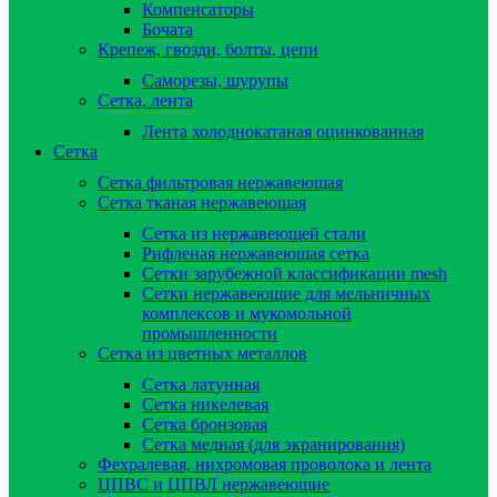
Компенсаторы
Бочата
Крепеж, гвозди, болты, цепи
Саморезы, шурупы
Сетка, лента
Лента холоднокатаная оцинкованная
Сетка
Сетка фильтровая нержавеющая
Сетка тканая нержавеющая
Сетка из нержавеющей стали
Рифленая нержавеющая сетка
Сетки зарубежной классификации mesh
Сетки нержавеющие для мельничных
комплексов и мукомольной
промышленности
Сетка из цветных металлов
Сетка латунная
Сетка никелевая
Сетка бронзовая
Сетка медная (для экранирования)
Фехралевая, нихромовая проволока и лента
ЦПВС и ЦПВЛ нержавеющие