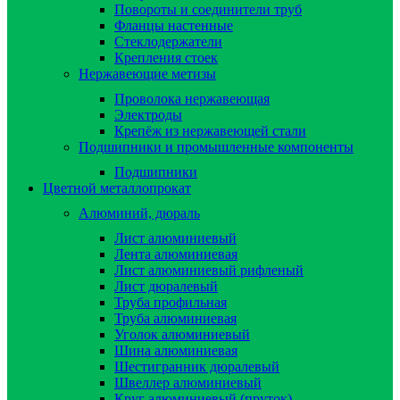
Повороты и соединители труб
Фланцы настенные
Стеклодержатели
Крепления стоек
Нержавеющие метизы
Проволока нержавеющая
Электроды
Крепёж из нержавеющей стали
Подшипники и промышленные компоненты
Подшипники
Цветной металлопрокат
Алюминий, дюраль
Лист алюминиевый
Лента алюминиевая
Лист алюминиевый рифленый
Лист дюралевый
Труба профильная
Труба алюминиевая
Уголок алюминиевый
Шина алюминиевая
Шестигранник дюралевый
Швеллер алюминиевый
Круг алюминиевый (пруток)