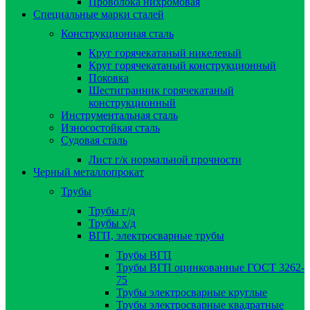
Проволока нихромовая
Специальные марки сталей
Конструкционная сталь
Круг горячекатаный никелевый
Круг горячекатаный конструкционный
Поковка
Шестигранник горячекатаный
конструкционный
Инструментальная сталь
Износостойкая сталь
Судовая сталь
Лист г/к нормальной прочности
Черный металлопрокат
Трубы
Трубы г/д
Трубы х/д
ВГП, электросварные трубы
Трубы ВГП
Трубы ВГП оцинкованные ГОСТ 3262-
75
Трубы электросварные круглые
Трубы электросварные квадратные