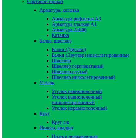
Сортовой прокат
Арматура, катанка
Арматура рифленая А3
Арматура гладкая А1
Арматура Ат800
Катанка
Балка, швеллер
Балки (Двутавр)
Балки (Двутавр) низколегированные
Швеллер
Швеллер горячекатаный
Швеллер гнутый
Швеллер низколегированный
Уголок
Уголок равнополочный
Уголок равнополочный
низколегированный
Уголок неравнополочный
Круг
Круг г/к
Полоса, квадрат
Полоса нержавеющая