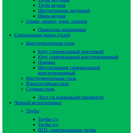
Труба медная
Шестигранник латунный
Шина медная
Олови, свинец, цинк, нихром
Проволока нихромовая
Специальные марки сталей
Конструкционная сталь
Круг горячекатаный никелевый
Круг горячекатаный конструкционный
Поковка
Шестигранник горячекатаный
конструкционный
Инструментальная сталь
Износостойкая сталь
Судовая сталь
Лист г/к нормальной прочности
Черный металлопрокат
Трубы
Трубы г/д
Трубы х/д
ВГП, электросварные трубы