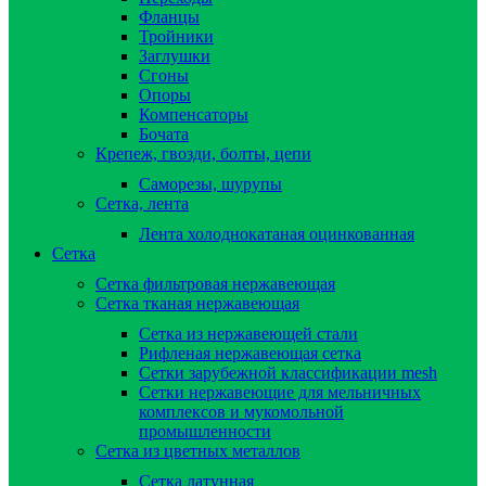
Фланцы
Тройники
Заглушки
Сгоны
Опоры
Компенсаторы
Бочата
Крепеж, гвозди, болты, цепи
Саморезы, шурупы
Сетка, лента
Лента холоднокатаная оцинкованная
Сетка
Сетка фильтровая нержавеющая
Сетка тканая нержавеющая
Сетка из нержавеющей стали
Рифленая нержавеющая сетка
Сетки зарубежной классификации mesh
Сетки нержавеющие для мельничных
комплексов и мукомольной
промышленности
Сетка из цветных металлов
Сетка латунная