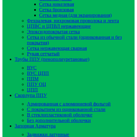
Сетка никелевая
Сетка бронзовая
Сетка медная (для экранирования)
Фехралевая, нихромовая проволока и лента
ЦПВС и ЦПВЛ нержавеющие
Эпоксидопокрытая сетка
Сетка из обычной стали (оцинкованная и без
покрытия)
Сетка нержавеющая сварная
Рукав сетчатый
Трубы ППУ (пенополиуретановые)
ВУС
ВУС ЦПП
ППМ
ППУ ОЦ
ЦПП
Скорлупа ППУ
Армированная с алюминиевой фольгой
C покрытием из оцинкованной стали
В стеклопластиковой оболочке
Без дополнительной оболочки
Запорная Арматура
Задвижки латунные