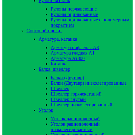
Рулонная сталь
Рулоны нержавеющие
Рулоны оцинкованные
Рулоны оцинкованные с полимерным
покрытием
Сортовой прокат
Арматура, катанка
Арматура рифленая А3
Арматура гладкая А1
Арматура Ат800
Катанка
Балка, швеллер
Балки (Двутавр)
Балки (Двутавр) низколегированные
Швеллер
Швеллер горячекатаный
Швеллер гнутый
Швеллер низколегированный
Уголок
Уголок равнополочный
Уголок равнополочный
низколегированный
Уголок неравнополочный