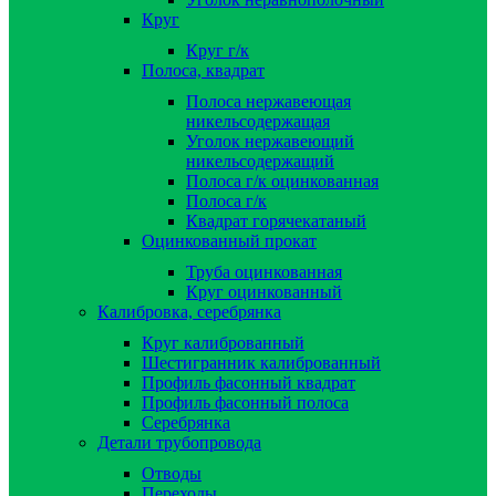
Круг
Круг г/к
Полоса, квадрат
Полоса нержавеющая
никельсодержащая
Уголок нержавеющий
никельсодержащий
Полоса г/к оцинкованная
Полоса г/к
Квадрат горячекатаный
Оцинкованный прокат
Труба оцинкованная
Круг оцинкованный
Калибровка, серебрянка
Круг калиброванный
Шестигранник калиброванный
Профиль фасонный квадрат
Профиль фасонный полоса
Серебрянка
Детали трубопровода
Отводы
Переходы