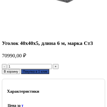
Уголок 40х40х5, длина 6 м, марка Ст3
70990,00
₽
Количество
товара
В корзину
Покупка в 1 клик
Уголок
40х40х5,
длина
6
Характеристики
м,
марка
Ст3
Цена за
т