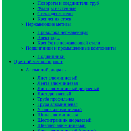
Повороты и соединители труб
Фланцы настенные
Стеклодержатели
Крепления стоек
Нержавеющие метизы
Проволока нержавеющая
Электроды
Крепёж из нержавеющей стали
Подшипники и промышленные компоненты
Подшипники
Цветной металлопрокат
Алюминий, дюраль
Лист алюминиевый
Лента алюминиевая
Лист алюминиевый рифленый
Лист дюралевый
Труба профильная
Труба алюминиевая
Уголок алюминиевый
Шина алюминиевая
Шестигранник дюралевый
Швеллер алюминиевый
Круг алюминиевый (пруток)