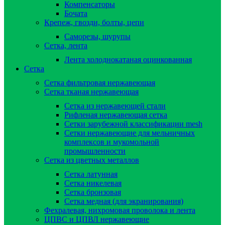
Компенсаторы
Бочата
Крепеж, гвозди, болты, цепи
Саморезы, шурупы
Сетка, лента
Лента холоднокатаная оцинкованная
Сетка
Сетка фильтровая нержавеющая
Сетка тканая нержавеющая
Сетка из нержавеющей стали
Рифленая нержавеющая сетка
Сетки зарубежной классификации mesh
Сетки нержавеющие для мельничных
комплексов и мукомольной
промышленности
Сетка из цветных металлов
Сетка латунная
Сетка никелевая
Сетка бронзовая
Сетка медная (для экранирования)
Фехралевая, нихромовая проволока и лента
ЦПВС и ЦПВЛ нержавеющие