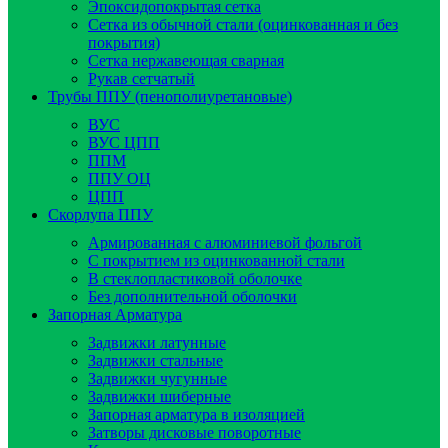
Эпоксидопокрытая сетка
Сетка из обычной стали (оцинкованная и без
покрытия)
Сетка нержавеющая сварная
Рукав сетчатый
Трубы ППУ (пенополиуретановые)
ВУС
ВУС ЦПП
ППМ
ППУ ОЦ
ЦПП
Скорлупа ППУ
Армированная с алюминиевой фольгой
C покрытием из оцинкованной стали
В стеклопластиковой оболочке
Без дополнительной оболочки
Запорная Арматура
Задвижки латунные
Задвижки стальные
Задвижки чугунные
Задвижки шиберные
Запорная арматура в изоляцией
Затворы дисковые поворотные