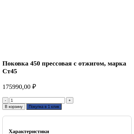
Поковка 450 прессовая с отжигом, марка
Ст45
175990,00
₽
Количество
товара
В корзину
Покупка в 1 клик
Поковка
450
прессовая
с
Характеристики
отжигом,