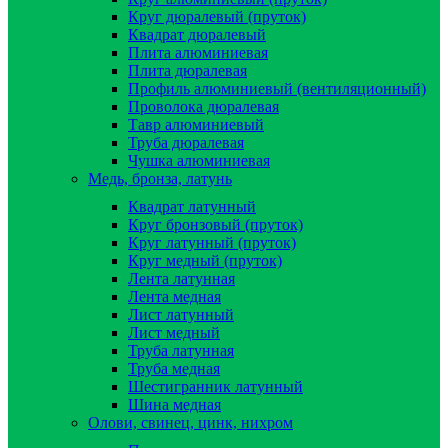
Круг дюралевый (пруток)
Квадрат дюралевый
Плита алюминиевая
Плита дюралевая
Профиль алюминиевый (вентиляционный)
Проволока дюралевая
Тавр алюминиевый
Труба дюралевая
Чушка алюминиевая
Медь, бронза, латунь
Квадрат латунный
Круг бронзовый (пруток)
Круг латунный (пруток)
Круг медный (пруток)
Лента латунная
Лента медная
Лист латунный
Лист медный
Труба латунная
Труба медная
Шестигранник латунный
Шина медная
Олови, свинец, цинк, нихром