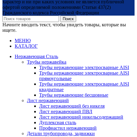
характер и ни при каких условиях не является публичной
офертой определяемой положениями Статьи 437(2)
Гражданского кодекса Российской Федерации
Поиск
Начните вводить текст, чтобы увидеть товары, которые вы
ищете.
МЕНЮ
КАТАЛОГ
Нержавеющая Сталь
Трубы нержавейка
Трубы нержавеющие электросварные AISI
Трубы нержавеющие электросварные AISI
прямоугольные
Трубы нержавеющие электросварные AISI
квадратные
Трубы нержавеющие бесшовные
Лист нержавеющий
Лист нержавеющий без никеля
Лист нержавеющий ПВЛ
Лист нержавеющий никельсодержащий
Дуплексная сталь
Профнастил нержавеющий
Детали трубопровода, задвижки