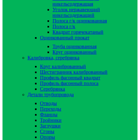
никельсодержащая
Уголок нержавеющий
никельсодержащий
Полоса г/к оцинкованная
Полоса г/к
Квадрат горячекатаный
Оцинкованный прокат
Труба оцинкованная
Круг оцинкованный
Калибровка, серебрянка
Круг калиброванный
Шестигранник калиброванный
Профиль фасонный квадрат
Профиль фасонный полоса
Серебрянка
Детали трубопровода
Отводы
Переходы
Фланцы
Тройники
Заглушки
Сгоны
Опоры