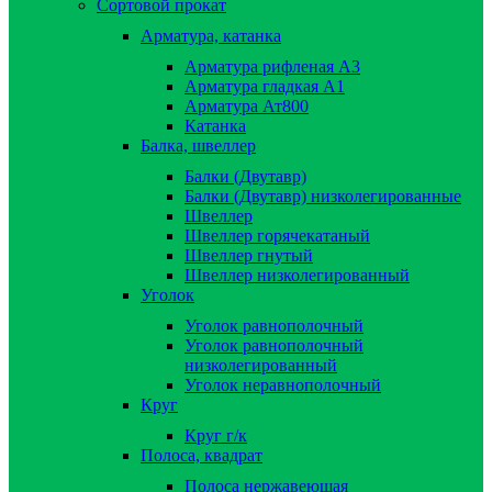
Сортовой прокат
Арматура, катанка
Арматура рифленая А3
Арматура гладкая А1
Арматура Ат800
Катанка
Балка, швеллер
Балки (Двутавр)
Балки (Двутавр) низколегированные
Швеллер
Швеллер горячекатаный
Швеллер гнутый
Швеллер низколегированный
Уголок
Уголок равнополочный
Уголок равнополочный
низколегированный
Уголок неравнополочный
Круг
Круг г/к
Полоса, квадрат
Полоса нержавеющая