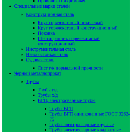
Проволока нихромовая
Специальные марки сталей
Конструкционная сталь
Круг горячекатаный никелевый
Круг горячекатаный конструкционный
Поковка
Шестигранник горячекатаный
конструкционный
Инструментальная сталь
Износостойкая сталь
Судовая сталь
Лист г/к нормальной прочности
Черный металлопрокат
Трубы
Трубы г/д
Трубы х/д
ВГП, электросварные трубы
Трубы ВГП
Трубы ВГП оцинкованные ГОСТ 3262-
75
Трубы электросварные круглые
Трубы электросварные квадратные