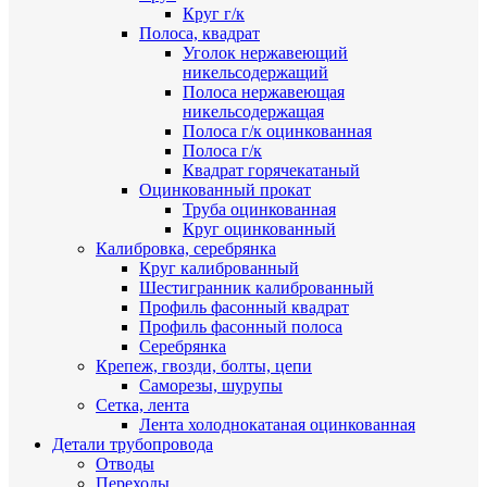
Круг г/к
Полоса, квадрат
Уголок нержавеющий
никельсодержащий
Полоса нержавеющая
никельсодержащая
Полоса г/к оцинкованная
Полоса г/к
Квадрат горячекатаный
Оцинкованный прокат
Труба оцинкованная
Круг оцинкованный
Калибровка, серебрянка
Круг калиброванный
Шестигранник калиброванный
Профиль фасонный квадрат
Профиль фасонный полоса
Серебрянка
Крепеж, гвозди, болты, цепи
Саморезы, шурупы
Сетка, лента
Лента холоднокатаная оцинкованная
Детали трубопровода
Отводы
Переходы