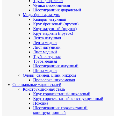
Труба дюралевая
Чушка алюминиевая
Шестигранник дюралевый
Медь, бронза, латунь
Квадрат латунный
Круг бронзовый (пруток)
Круг латунный (пруток)
Круг медный (пруток)
Лента латунная
Лента медная
Лист латунный
Лист медный
Труба латунная
Труба медная
Шестигранник латунный
Шина медная
Олови, свинец, цинк, нихром
Проволока нихромовая
Специальные марки сталей
Конструкционная сталь
Круг горячекатаный никелевый
Круг горячекатаный конструкционный
Поковка
Шестигранник горячекатаный
конструкционный