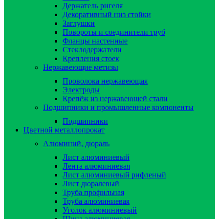
Держатель ригеля
Декоративный низ стойки
Заглушки
Повороты и соединители труб
Фланцы настенные
Стеклодержатели
Крепления стоек
Нержавеющие метизы
Проволока нержавеющая
Электроды
Крепёж из нержавеющей стали
Подшипники и промышленные компоненты
Подшипники
Цветной металлопрокат
Алюминий, дюраль
Лист алюминиевый
Лента алюминиевая
Лист алюминиевый рифленый
Лист дюралевый
Труба профильная
Труба алюминиевая
Уголок алюминиевый
Шина алюминиевая