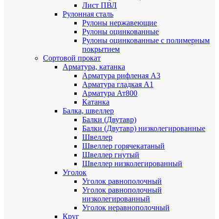
Лист ПВЛ
Рулонная сталь
Рулоны нержавеющие
Рулоны оцинкованные
Рулоны оцинкованные с полимерным
покрытием
Сортовой прокат
Арматура, катанка
Арматура рифленая А3
Арматура гладкая А1
Арматура Ат800
Катанка
Балка, швеллер
Балки (Двутавр)
Балки (Двутавр) низколегированные
Швеллер
Швеллер горячекатаный
Швеллер гнутый
Швеллер низколегированный
Уголок
Уголок равнополочный
Уголок равнополочный
низколегированный
Уголок неравнополочный
Круг