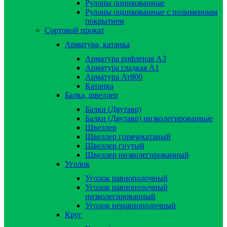
Рулоны оцинкованные
Рулоны оцинкованные с полимерным
покрытием
Сортовой прокат
Арматура, катанка
Арматура рифленая А3
Арматура гладкая А1
Арматура Ат800
Катанка
Балка, швеллер
Балки (Двутавр)
Балки (Двутавр) низколегированные
Швеллер
Швеллер горячекатаный
Швеллер гнутый
Швеллер низколегированный
Уголок
Уголок равнополочный
Уголок равнополочный
низколегированный
Уголок неравнополочный
Круг