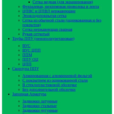
Сетка медная (для экранирования)
Фехралевая, нихромовая проволока и лента
ЦПВС и ЦПВЛ нержавеющие
Эпоксидопокрытая сетка
Сетка из обычной стали (оцинкованная и без
покрытия)
Сетка нержавеющая сварная
Рукав сетчатый
Трубы ППУ (пенополиуретановые)
ВУС
ВУС ЦПП
ППМ
ППУ ОЦ
ЦПП
Скорлупа ППУ
Армированная с алюминиевой фольгой
C покрытием из оцинкованной стали
В стеклопластиковой оболочке
Без дополнительной оболочки
Запорная Арматура
Задвижки латунные
Задвижки стальные
Задвижки чугунные