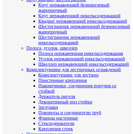
Круг нержавеющий безникелевый
жаропрочный
Круг нержавеющий никельсодержащий
Квадрат нержавеющий никельсодержащий
Шестигранник нержавеющий безникелевый
жаропрочный
Шестигранник нержавеющий
никельсодержащий
Полоса, уголок, швеллер
Полоса нержавеющая никельсодержащая
Уголок нержавеющий никельсодержащий
Швеллер нержавеющий никельсодержащий
Комплектующие для лестничных ограждений
Комплектующие для лестниц
Пристенные крепления
Наконечники, соединения поручня со
стойкой
Держатель ригеля
Декоративный низ стойки
Заглушки
Повороты и соединители труб
Фланцы настенные
Стеклодержатели
Крепления стоек