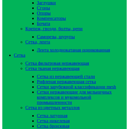
Заглушки
Сгоны
Опоры
Компенсаторы
Бочата
Крепеж, гвозди, болты, цепи
Саморезы, шурупы
Сетка, лента
Лента холоднокатаная оцинкованная
Сетка
Сетка фильтровая нержавеющая
Сетка тканая нержавеющая
Сетка из нержавеющей стали
Рифленая нержавеющая сетка
Сетки зарубежной классификации mesh
Сетки нержавеющие для мельничных
комплексов и мукомольной
промышленности
Сетка из цветных металлов
Сетка латунная
Сетка никелевая
Сетка бронзовая