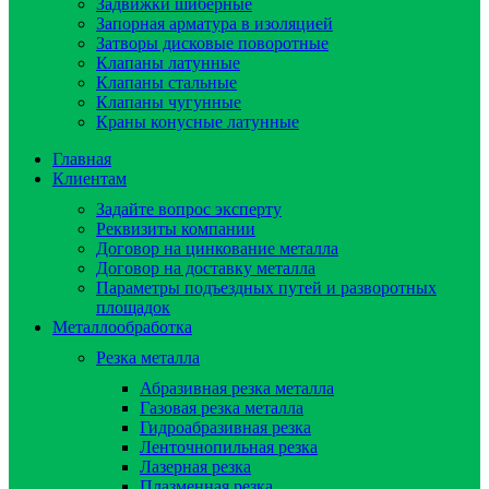
Задвижки шиберные
Запорная арматура в изоляцией
Затворы дисковые поворотные
Клапаны латунные
Клапаны стальные
Клапаны чугунные
Краны конусные латунные
Главная
Клиентам
Задайте вопрос эксперту
Реквизиты компании
Договор на цинкование металла
Договор на доставку металла
Параметры подъездных путей и разворотных
площадок
Металлообработка
Резка металла
Абразивная резка металла
Газовая резка металла
Гидроaбразивная резка
Ленточнопильная резка
Лазерная резка
Плазменная резка