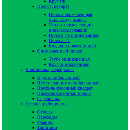
Круг г/к
Полоса, квадрат
Полоса нержавеющая
никельсодержащая
Уголок нержавеющий
никельсодержащий
Полоса г/к оцинкованная
Полоса г/к
Квадрат горячекатаный
Оцинкованный прокат
Труба оцинкованная
Круг оцинкованный
Калибровка, серебрянка
Круг калиброванный
Шестигранник калиброванный
Профиль фасонный квадрат
Профиль фасонный полоса
Серебрянка
Детали трубопровода
Отводы
Переходы
Фланцы
Тройники