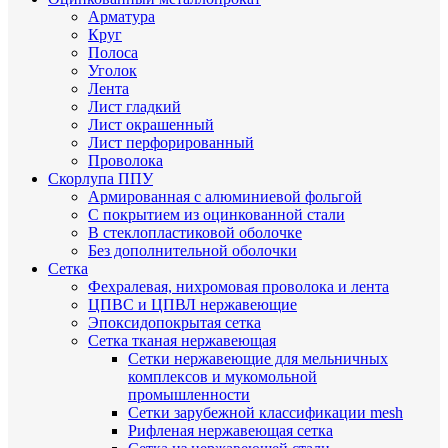
Арматура
Круг
Полоса
Уголок
Лента
Лист гладкий
Лист окрашенный
Лист перфорированный
Проволока
Скорлупа ППУ
Армированная с алюминиевой фольгой
C покрытием из оцинкованной стали
В стеклопластиковой оболочке
Без дополнительной оболочки
Сетка
Фехралевая, нихромовая проволока и лента
ЦПВС и ЦПВЛ нержавеющие
Эпоксидопокрытая сетка
Сетка тканая нержавеющая
Сетки нержавеющие для мельничных
комплексов и мукомольной
промышленности
Сетки зарубежной классификации mesh
Рифленая нержавеющая сетка