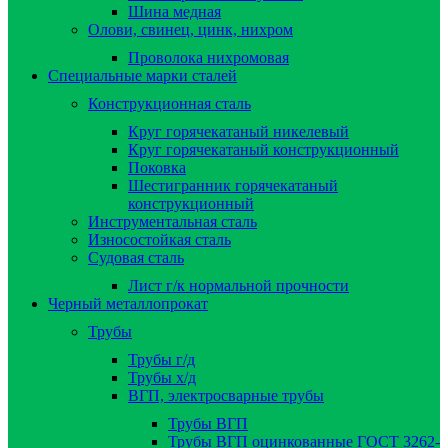
Шина медная
Олови, свинец, цинк, нихром
Проволока нихромовая
Специальные марки сталей
Конструкционная сталь
Круг горячекатаный никелевый
Круг горячекатаный конструкционный
Поковка
Шестигранник горячекатаный
конструкционный
Инструментальная сталь
Износостойкая сталь
Судовая сталь
Лист г/к нормальной прочности
Черный металлопрокат
Трубы
Трубы г/д
Трубы х/д
ВГП, электросварные трубы
Трубы ВГП
Трубы ВГП оцинкованные ГОСТ 3262-