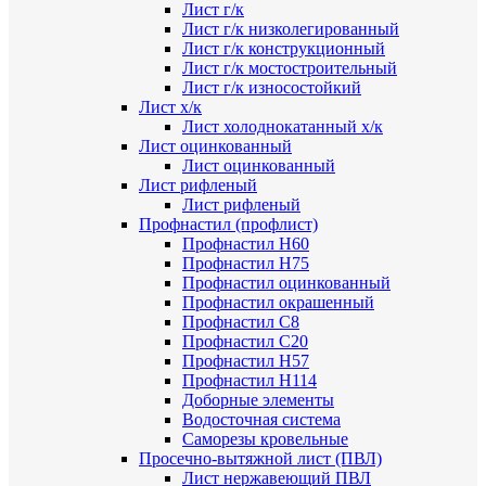
Лист г/к
Лист г/к низколегированный
Лист г/к конструкционный
Лист г/к мостостроительный
Лист г/к износостойкий
Лист х/к
Лист холоднокатанный х/к
Лист оцинкованный
Лист оцинкованный
Лист рифленый
Лист рифленый
Профнастил (профлист)
Профнастил Н60
Профнастил Н75
Профнастил оцинкованный
Профнастил окрашенный
Профнастил С8
Профнастил С20
Профнастил Н57
Профнастил Н114
Доборные элементы
Водосточная система
Саморезы кровельные
Просечно-вытяжной лист (ПВЛ)
Лист нержавеющий ПВЛ