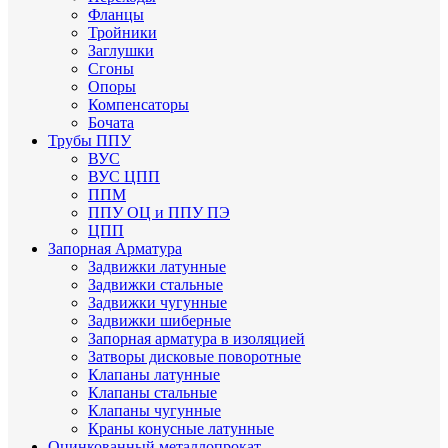
Фланцы
Тройники
Заглушки
Сгоны
Опоры
Компенсаторы
Бочата
Трубы ППУ
ВУС
ВУС ЦПП
ППМ
ППУ ОЦ и ППУ ПЭ
ЦПП
Запорная Арматура
Задвижки латунные
Задвижки стальные
Задвижки чугунные
Задвижки шиберные
Запорная арматура в изоляцией
Затворы дисковые поворотные
Клапаны латунные
Клапаны стальные
Клапаны чугунные
Краны конусные латунные
Оцинкованный металлопрокат